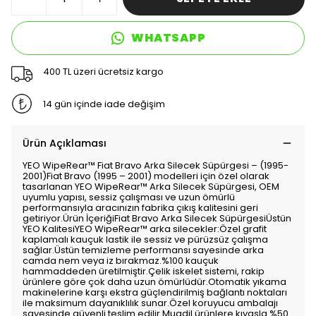
WHATSAPP
400 TL üzeri ücretsiz kargo
14 gün içinde iade değişim
Ürün Açıklaması
YEO WipeRear™️ Fiat Bravo Arka Silecek Süpürgesi – (1995-
2001)Fiat Bravo (1995 – 2001) modelleri için özel olarak
tasarlanan YEO WipeRear™️ Arka Silecek Süpürgesi, OEM
uyumlu yapısı, sessiz çalışması ve uzun ömürlü
performansıyla aracınızın fabrika çıkış kalitesini geri
getiriyor.Ürün İçeriğiFiat Bravo Arka Silecek SüpürgesiÜstün
YEO KalitesiYEO WipeRear™️ arka silecekler:Özel grafit
kaplamalı kauçuk lastik ile sessiz ve pürüzsüz çalışma
sağlar.Üstün temizleme performansı sayesinde arka
camda nem veya iz bırakmaz.%100 kauçuk
hammaddeden üretilmiştir.Çelik iskelet sistemi, rakip
ürünlere göre çok daha uzun ömürlüdür.Otomatik yıkama
makinelerine karşı ekstra güçlendirilmiş bağlantı noktaları
ile maksimum dayanıklılık sunar.Özel koruyucu ambalajı
sayesinde güvenli teslim edilir.Muadil ürünlere kıyasla %50