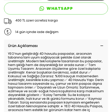
WHATSAPP
400 TL üzeri ücretsiz kargo
14 gün içinde iade değişim
Ürün Açıklaması
YEO’nun geliştirdiği 4D havuzlu paspaslar, aracınızın
tabanına tam uyum sağlayacak şekilde özel olarak
üretilmiştir. Modern teknolojilerle tasarlanan bu paspaslar,
hem şıklığı hem de dayanıklılığı bir arada sunar.✅ Tam
Uyumlu Tasarım: Aracınızın ölçülerine göre özel kalıplarla
üretilmiştir. Kenar boşlukları bırakmaz, sabit durur.✅
Kokusuz ve Sağlığa Zararsız: %100 kauçuk malzemeden
üretilmiştir, kesinlikle koku yapmaz.✅ 4D Havuzlu Yapı: Derin
havuz tasarımı sayesinde su, çamur ve kirin paspas dışına
taşmasını önler.✅ Dayanıklı ve Uzun Ömürlü: Sürtünmeye,
ezilmeye ve sıcak-soğuk hava koşullarına karşı maksimum
dayanıklılık gösterir.✅ Kolay Temizlik: Su ile kolayca
yıkanabilir, hızlı kurur ve ilk günkü formunu korur.✅ Kaymaz
Taban: Sürüş esnasında paspasın kaymasını engelleyen
özel taban teknolojisine sahiptir.🔹 YEO 4D Havuzlu Paspas,
aracınıza hem estetik bir görünüm katar hem de iç