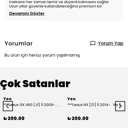
mekanın her zaman temiz ve düzenli kalmasını sağlar.
Uzun yıllar güvenle kullanabileceğiniz premium bir
Devamını Göster
Yorumlar
Yorum Yap
Bu ürün için henüz yorum yapılmamış.
Çok Satanlar
Yeo
Yeo
***Lexus GX 460 [J1] 11.2009-.. Ve Sonrası Model Yılları İçin Uyumlu Yeo Arka Silecek
***Lexus NX [Z1] 11.2014-.. Ve Sonrası Model Yılları İçin Uyumlu Yeo Arka Silecek
₺ 200.00
₺ 200.00