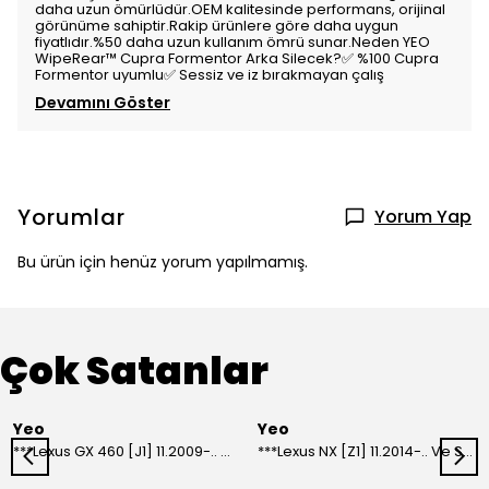
daha uzun ömürlüdür.OEM kalitesinde performans, orijinal
görünüme sahiptir.Rakip ürünlere göre daha uygun
fiyatlıdır.%50 daha uzun kullanım ömrü sunar.Neden YEO
WipeRear™ Cupra Formentor Arka Silecek?✅ %100 Cupra
Formentor uyumlu✅ Sessiz ve iz bırakmayan çalış
Devamını Göster
Yorumlar
Yorum Yap
Bu ürün için henüz yorum yapılmamış.
Çok Satanlar
Yeo
Yeo
***Lexus GX 460 [J1] 11.2009-.. Ve Sonrası Model Yılları İçin Uyumlu Yeo Arka Silecek
***Lexus NX [Z1] 11.2014-.. Ve Sonrası Model Yılları İçin Uyumlu Yeo Arka Silecek