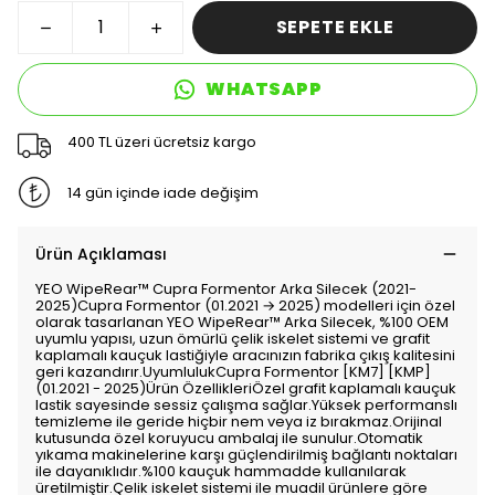
SEPETE EKLE
WHATSAPP
400 TL üzeri ücretsiz kargo
14 gün içinde iade değişim
Ürün Açıklaması
YEO WipeRear™ Cupra Formentor Arka Silecek (2021-
2025)Cupra Formentor (01.2021 → 2025) modelleri için özel
olarak tasarlanan YEO WipeRear™ Arka Silecek, %100 OEM
uyumlu yapısı, uzun ömürlü çelik iskelet sistemi ve grafit
kaplamalı kauçuk lastiğiyle aracınızın fabrika çıkış kalitesini
geri kazandırır.UyumlulukCupra Formentor [KM7] [KMP]
(01.2021 - 2025)Ürün ÖzellikleriÖzel grafit kaplamalı kauçuk
lastik sayesinde sessiz çalışma sağlar.Yüksek performanslı
temizleme ile geride hiçbir nem veya iz bırakmaz.Orijinal
kutusunda özel koruyucu ambalaj ile sunulur.Otomatik
yıkama makinelerine karşı güçlendirilmiş bağlantı noktaları
ile dayanıklıdır.%100 kauçuk hammadde kullanılarak
üretilmiştir.Çelik iskelet sistemi ile muadil ürünlere göre