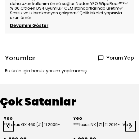
daha uzun kullanım ömrü sağlar.Neden YEO WipeRear™️?✅
%100 Citroën DS4 uyumlu✅ OEM standartlarında üretim✅
Sessiz ve iz bırakmayan çalışma✅ Çelik iskelet yapısıyla
uzun ömür
Devamını Göster
Yorumlar
Yorum Yap
Bu ürün için henüz yorum yapılmamış.
Çok Satanlar
Yeo
Yeo
***Lexus GX 460 [J1] 11.2009-.. Ve Sonrası Model Yılları İçin Uyumlu Yeo Arka Silecek
***Lexus NX [Z1] 11.2014-.. Ve Sonrası Model Yılları İçin Uyumlu Yeo Arka Silecek