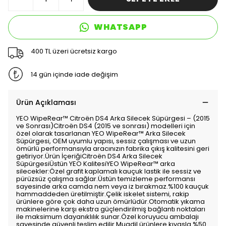
WHATSAPP
400 TL üzeri ücretsiz kargo
14 gün içinde iade değişim
Ürün Açıklaması
YEO WipeRear™️ Citroën DS4 Arka Silecek Süpürgesi – (2015
ve Sonrası)Citroën DS4 (2015 ve sonrası) modelleri için
özel olarak tasarlanan YEO WipeRear™️ Arka Silecek
Süpürgesi, OEM uyumlu yapısı, sessiz çalışması ve uzun
ömürlü performansıyla aracınızın fabrika çıkış kalitesini geri
getiriyor.Ürün İçeriğiCitroën DS4 Arka Silecek
SüpürgesiÜstün YEO KalitesiYEO WipeRear™️ arka
silecekler:Özel grafit kaplamalı kauçuk lastik ile sessiz ve
pürüzsüz çalışma sağlar.Üstün temizleme performansı
sayesinde arka camda nem veya iz bırakmaz.%100 kauçuk
hammaddeden üretilmiştir.Çelik iskelet sistemi, rakip
ürünlere göre çok daha uzun ömürlüdür.Otomatik yıkama
makinelerine karşı ekstra güçlendirilmiş bağlantı noktaları
ile maksimum dayanıklılık sunar.Özel koruyucu ambalajı
sayesinde güvenli teslim edilir.Muadil ürünlere kıyasla %50