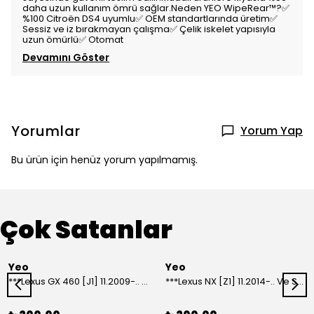
daha uzun kullanım ömrü sağlar.Neden YEO WipeRear™️?✅
%100 Citroën DS4 uyumlu✅ OEM standartlarında üretim✅
Sessiz ve iz bırakmayan çalışma✅ Çelik iskelet yapısıyla
uzun ömürlü✅ Otomat
Devamını Göster
Yorumlar
Yorum Yap
Bu ürün için henüz yorum yapılmamış.
Çok Satanlar
Yeo
Yeo
***Lexus GX 460 [J1] 11.2009-.. Ve Sonrası Model Yılları İçin Uyumlu Yeo Arka Silecek
***Lexus NX [Z1] 11.2014-.. Ve Sonrası Model Yılları İçin Uyumlu Yeo Arka Silecek