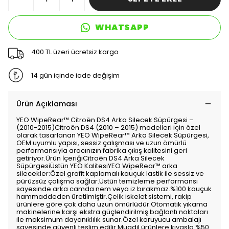
WHATSAPP
400 TL üzeri ücretsiz kargo
14 gün içinde iade değişim
Ürün Açıklaması
YEO WipeRear™️ Citroën DS4 Arka Silecek Süpürgesi –
(2010-2015)Citroën DS4 (2010 – 2015) modelleri için özel
olarak tasarlanan YEO WipeRear™️ Arka Silecek Süpürgesi,
OEM uyumlu yapısı, sessiz çalışması ve uzun ömürlü
performansıyla aracınızın fabrika çıkış kalitesini geri
getiriyor.Ürün İçeriğiCitroën DS4 Arka Silecek
SüpürgesiÜstün YEO KalitesiYEO WipeRear™️ arka
silecekler:Özel grafit kaplamalı kauçuk lastik ile sessiz ve
pürüzsüz çalışma sağlar.Üstün temizleme performansı
sayesinde arka camda nem veya iz bırakmaz.%100 kauçuk
hammaddeden üretilmiştir.Çelik iskelet sistemi, rakip
ürünlere göre çok daha uzun ömürlüdür.Otomatik yıkama
makinelerine karşı ekstra güçlendirilmiş bağlantı noktaları
ile maksimum dayanıklılık sunar.Özel koruyucu ambalajı
sayesinde güvenli teslim edilir.Muadil ürünlere kıyasla %50