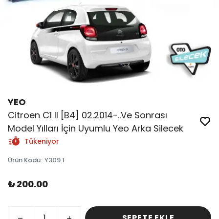
YEO
Citroen C1 II [B4] 02.2014-..Ve Sonrası
Model Yılları İçin Uyumlu Yeo Arka Silecek
Tükeniyor
Ürün Kodu
:
Y309.1
₺ 200.00
SEPETE EKLE