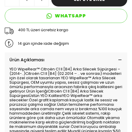
WHATSAPP
400 TL üzeri ücretsiz kargo
14 gün içinde iade değişim
Ürün Açıklaması
YEO WipeRear™️ Citroën C1 II [B4] Arka Silecek Süpürgesi –
(2014-..)Citroën C1 II [B4] (02.2014 – .. ve sonrası) modelleri
için özel olarak tasarlanan YEO WipeRear™️ Arka Silecek
Süpürgesi, OEM uyumlu yapısı, sessiz çalışması ve uzun
ömürlü performansıyla aracınızın fabrika çıkış kalitesini geri
getiriyor.Ürün İçeriğiCitroën C1 II [B4] Arka Silecek
SüpürgesiÜstün YEO KalitesiYEO WipeRear™️ arka
silecekler:Özel grafit kaplamalı kauçuk lastik ile sessiz ve
pürüzsüz çalışma sağlar.Üstün temizleme performansı
sayesinde arka camda nem veya iz bırakmaz.%100 kauçuk
hammaddeden üretilmiştir.Çelik iskelet sistemi, rakip
ürünlere göre çok daha uzun ömürlüdür.Otomatik yıkama
makinelerine karşı ekstra güçlendirilmiş bağlantı noktaları
ile maksimum dayanıklılık sunar.Özel koruyucu ambalajı
sayesinde güvenli teslim edilir.Muadil ürünlere kıyasla %50