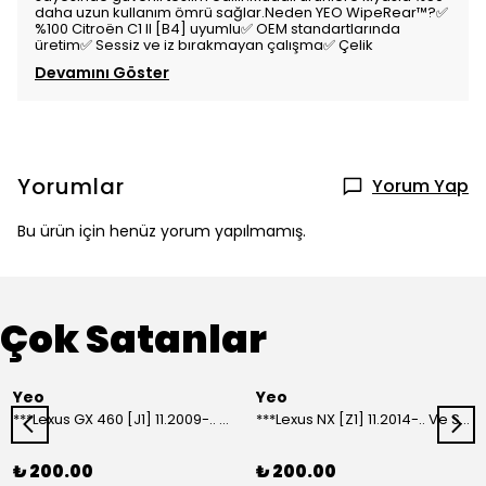
daha uzun kullanım ömrü sağlar.Neden YEO WipeRear™️?✅
%100 Citroën C1 II [B4] uyumlu✅ OEM standartlarında
üretim✅ Sessiz ve iz bırakmayan çalışma✅ Çelik
Devamını Göster
Yorumlar
Yorum Yap
Bu ürün için henüz yorum yapılmamış.
Çok Satanlar
Yeo
Yeo
***Lexus GX 460 [J1] 11.2009-.. Ve Sonrası Model Yılları İçin Uyumlu Yeo Arka Silecek
***Lexus NX [Z1] 11.2014-.. Ve Sonrası Model Yılları İçin Uyumlu Yeo Arka Silecek
₺ 200.00
₺ 200.00