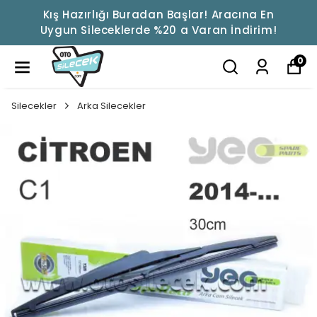
Kış Hazırlığı Buradan Başlar! Aracına En
Uygun Sileceklerde %20 a Varan İndirim!
0
Silecekler
Arka Silecekler