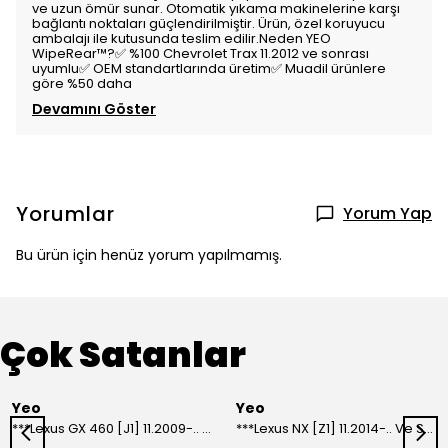
ve uzun ömür sunar. Otomatik yıkama makinelerine karşı
bağlantı noktaları güçlendirilmiştir. Ürün, özel koruyucu
ambalajı ile kutusunda teslim edilir.Neden YEO
WipeRear™️?✅ %100 Chevrolet Trax 11.2012 ve sonrası
uyumlu✅ OEM standartlarında üretim✅ Muadil ürünlere
göre %50 daha
Devamını Göster
Yorumlar
Yorum Yap
Bu ürün için henüz yorum yapılmamış.
Çok Satanlar
Yeo
Yeo
***Lexus GX 460 [J1] 11.2009-.. Ve Sonrası Model Yılları İçin Uyumlu Yeo Arka Silecek
***Lexus NX [Z1] 11.2014-.. Ve Sonrası Model Yılları İçin Uyumlu Yeo Arka Silecek