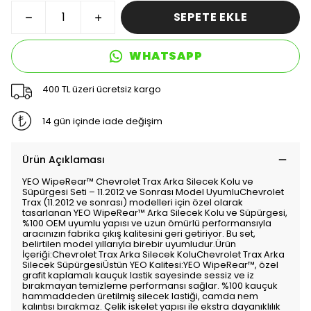
SEPETE EKLE
WHATSAPP
400 TL üzeri ücretsiz kargo
14 gün içinde iade değişim
Ürün Açıklaması
YEO WipeRear™️ Chevrolet Trax Arka Silecek Kolu ve
Süpürgesi Seti – 11.2012 ve Sonrası Model UyumluChevrolet
Trax (11.2012 ve sonrası) modelleri için özel olarak
tasarlanan YEO WipeRear™️ Arka Silecek Kolu ve Süpürgesi,
%100 OEM uyumlu yapısı ve uzun ömürlü performansıyla
aracınızın fabrika çıkış kalitesini geri getiriyor. Bu set,
belirtilen model yıllarıyla birebir uyumludur.Ürün
İçeriği:Chevrolet Trax Arka Silecek KoluChevrolet Trax Arka
Silecek SüpürgesiÜstün YEO Kalitesi:YEO WipeRear™️, özel
grafit kaplamalı kauçuk lastik sayesinde sessiz ve iz
bırakmayan temizleme performansı sağlar. %100 kauçuk
hammaddeden üretilmiş silecek lastiği, camda nem
kalıntısı bırakmaz. Çelik iskelet yapısı ile ekstra dayanıklılık