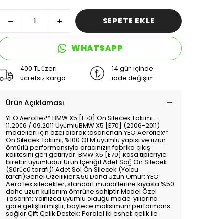
SEPETE EKLE
WHATSAPP
400 TL üzeri
14 gün içinde
ücretsiz kargo
iade değişim
Ürün Açıklaması
YEO Aeroflex™️ BMW X5 [E70] Ön Silecek Takımı –
11.2006 / 09.2011 UyumluBMW X5 [E70] (2006-2011)
modelleri için özel olarak tasarlanan YEO Aeroflex™️
Ön Silecek Takımı, %100 OEM uyumlu yapısı ve uzun
ömürlü performansıyla aracınızın fabrika çıkış
kalitesini geri getiriyor. BMW X5 [E70] kasa tipleriyle
birebir uyumludur.Ürün İçeriği1 Adet Sağ Ön Silecek
(Sürücü tarafı)1 Adet Sol Ön Silecek (Yolcu
tarafı)Genel Özellikler%50 Daha Uzun Ömür: YEO
Aeroflex silecekler, standart muadillerine kıyasla %50
daha uzun kullanım ömrüne sahiptir.Model Özel
Tasarım: Yalnızca uyumlu olduğu model yıllarına
göre geliştirilmiştir, böylece maksimum performans
sağlar.Çift Çelik Destek: Paralel iki esnek çelik ile