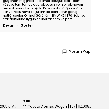
güçlendirilmiş grafit kaplamalı kauçuk lastik, cam
yüzeye tam temas ederek sessiz ve iz bırakmayan
temizlik sunar.Her Koşula Dayanıklılık: Yoğun yağmur,
kar ve zorlu hava koşullarında dahi üstün görüş
netliği sağlar.Orijinal Görünüm: BMW X5 [E70] fabrika
standartlarına uygun orijinal tasarım ve perf
Devamını Göster
Yorum Yap
Yeo
***Suzuki Grand Vitara [JT] 10.2005-.. Ve Sonrası Model Yılları İçin Uyumlu Yeo Arka Silecek
***Toyota Avensis Wagon [T27] 11.2008-.. Ve Sonrası Model Yılları İçin Uyumlu Yeo Arka Silecek