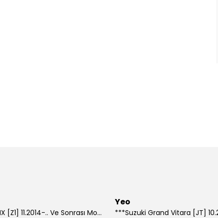
Yeo
***Lexus NX [Z1] 11.2014-.. Ve Sonrası Model Yılları İçin Uyumlu Yeo Arka Silecek