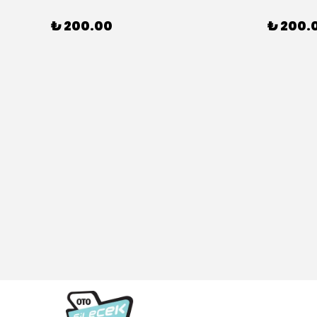
₺ 200.00
₺ 200.
307 CC (04/05>12/08) Model Yılları İçin Uyumlu Yeo Ön Silecek Takım