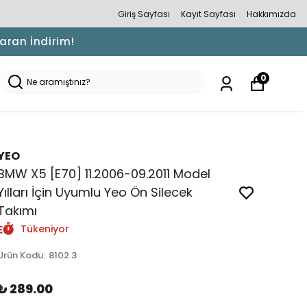
Giriş Sayfası
Kayıt Sayfası
Hakkımızda
Varan İndirim!
0
YEO
BMW X5 [E70] 11.2006-09.2011 Model
Yılları İçin Uyumlu Yeo Ön Silecek
Takımı
Tükeniyor
Ürün Kodu
:
8102.3
₺ 289.00