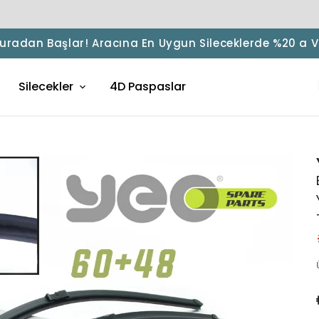
 Buradan Başlar! Aracına En Uygun Sileceklerde %20 a 
Silecekler
4D Paspaslar