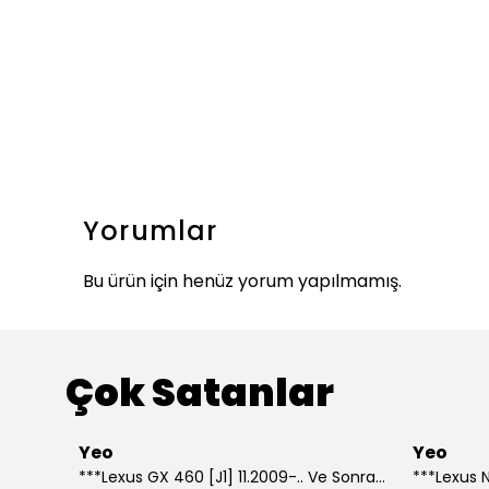
Yorumlar
Bu ürün için henüz yorum yapılmamış.
Çok Satanlar
Yeo
Yeo
***Lexus GX 460 [J1] 11.2009-.. Ve Sonrası Model Yılları İçin Uyumlu Yeo Arka Silecek