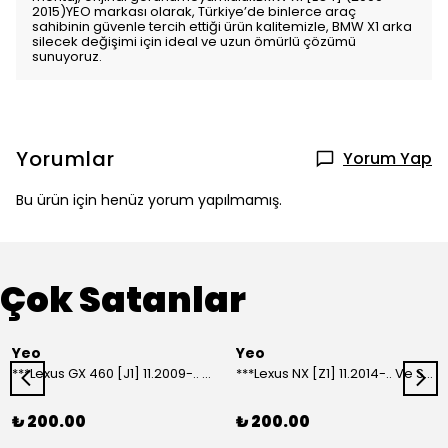
2015)YEO markası olarak, Türkiye’de binlerce araç
sahibinin güvenle tercih ettiği ürün kalitemizle, BMW X1 arka
silecek değişimi için ideal ve uzun ömürlü çözümü
sunuyoruz.
Yorumlar
Yorum Yap
Bu ürün için henüz yorum yapılmamış.
Çok Satanlar
Yeo
Yeo
***Lexus GX 460 [J1] 11.2009-.. Ve Sonrası Model Yılları İçin Uyumlu Yeo Arka Silecek
***Lexus NX [Z1] 11.2014-.. Ve Sonrası Model Yılları İçin Uyumlu Yeo Arka Silecek
₺ 200.00
₺ 200.00