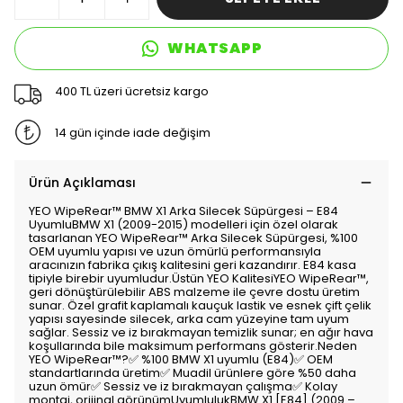
WHATSAPP
400 TL üzeri ücretsiz kargo
14 gün içinde iade değişim
Ürün Açıklaması
YEO WipeRear™ BMW X1 Arka Silecek Süpürgesi – E84
UyumluBMW X1 (2009-2015) modelleri için özel olarak
tasarlanan YEO WipeRear™ Arka Silecek Süpürgesi, %100
OEM uyumlu yapısı ve uzun ömürlü performansıyla
aracınızın fabrika çıkış kalitesini geri kazandırır. E84 kasa
tipiyle birebir uyumludur.Üstün YEO KalitesiYEO WipeRear™,
geri dönüştürülebilir ABS malzeme ile çevre dostu üretim
sunar. Özel grafit kaplamalı kauçuk lastik ve esnek çift çelik
yapısı sayesinde silecek, arka cam yüzeyine tam uyum
sağlar. Sessiz ve iz bırakmayan temizlik sunar; en ağır hava
koşullarında bile maksimum performans gösterir.Neden
YEO WipeRear™?✅ %100 BMW X1 uyumlu (E84)✅ OEM
standartlarında üretim✅ Muadil ürünlere göre %50 daha
uzun ömür✅ Sessiz ve iz bırakmayan çalışma✅ Kolay
montaj, orijinal görünümUyumlulukBMW X1 [E84] (2009 –