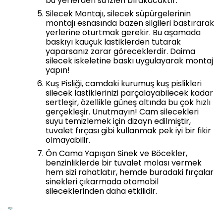
bu yerlerden su izleri bırakacaktır.
Silecek Montajı, silecek süpürgelerinin
montajı esnasında bazen silgileri bastırarak
yerlerine oturtmak gerekir. Bu aşamada
baskıyı kauçuk lastiklerden tutarak
yaparsanız zarar göreceklerdir. Daima
silecek iskeletine baskı uygulayarak montaj
yapın!
Kuş Pisliği, camdaki kurumuş kuş pislikleri
silecek lastiklerinizi parçalayabilecek kadar
sertleşir, özellikle güneş altında bu çok hızlı
gerçekleşir. Unutmayın! Cam silecekleri
suyu temizlemek için dizayn edilmiştir,
tuvalet fırçası gibi kullanmak pek iyi bir fikir
olmayabilir.
Ön Cama Yapışan Sinek ve Böcekler,
benzinliklerde bir tuvalet molası vermek
hem sizi rahatlatır, hemde buradaki fırçalar
sinekleri çıkarmada otomobil
sileceklerinden daha etkilidir.