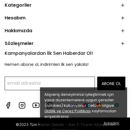
Kategoriler
Hesabım
Hakkımızda
Sözleşmeler
Kampanyalardan İlk Sen Haberdar Ol!
Hemen abone ol, indirimleri ilk sen yakala!
ABONE OL
Alışveriş deneyiminizi iyileştirmek için
yasal düzenlemelere uygun çerezler
(cookies) kullanıyoruz. Detaylı bilgiye
Gizlilik ve Çerez Politikası
sayfamızdan
erişebilirsiniz.
Anladım
©2023 Tüm Hakları Saklıdır - ikas E-Ticaret
Altyapısı ile