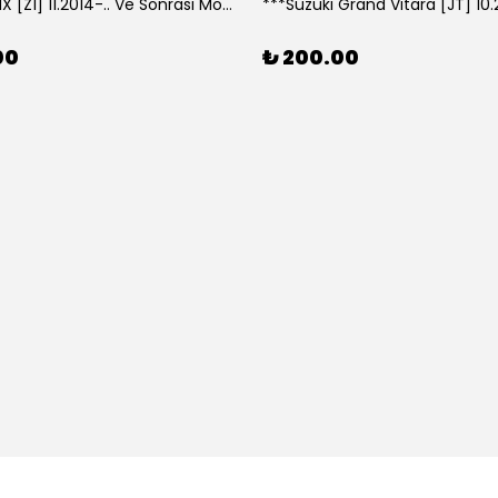
***Lexus NX [Z1] 11.2014-.. Ve Sonrası Model Yılları İçin Uyumlu Yeo Arka Silecek
00
₺ 200.00