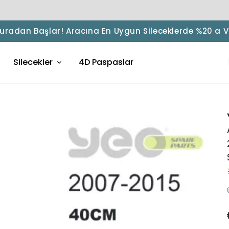
 Buradan Başlar! Aracına En Uygun Sileceklerde %20 a 
Silecekler
4D Paspaslar