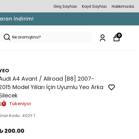
Giriş Sayfası
Kayıt Sayfası
Hakkımızda
Varan İndirim!
0
YEO
Audi A4 Avant / Allroad [B8] 2007-
2015 Model Yılları İçin Uyumlu Yeo Arka
Silecek
Tükeniyor
Ürün Kodu
:
402Y.1
₺ 200.00