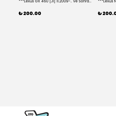
***Lexus GX 460 [J1] 11.2009-.. Ve Sonrası Model Yılları İçin Uyumlu Yeo Arka Silecek
₺ 200.00
₺ 200.
307 CC (04/05>12/08) Model Yılları İçin Uyumlu Yeo Ön Silecek Takım