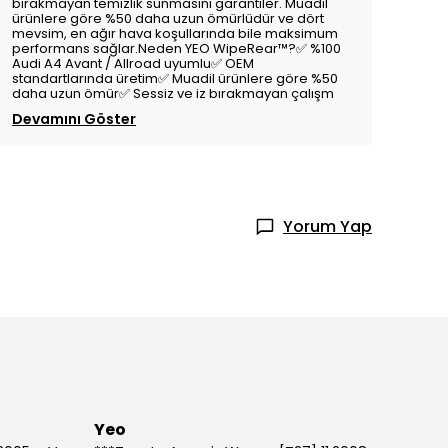
bırakmayan temizlik sunmasını garantiler. Muadil
ürünlere göre %50 daha uzun ömürlüdür ve dört
mevsim, en ağır hava koşullarında bile maksimum
performans sağlar.Neden YEO WipeRear™️?✅ %100
Audi A4 Avant / Allroad uyumlu✅ OEM
standartlarında üretim✅ Muadil ürünlere göre %50
daha uzun ömür✅ Sessiz ve iz bırakmayan çalışm
Devamını Göster
Yorum Yap
Yeo