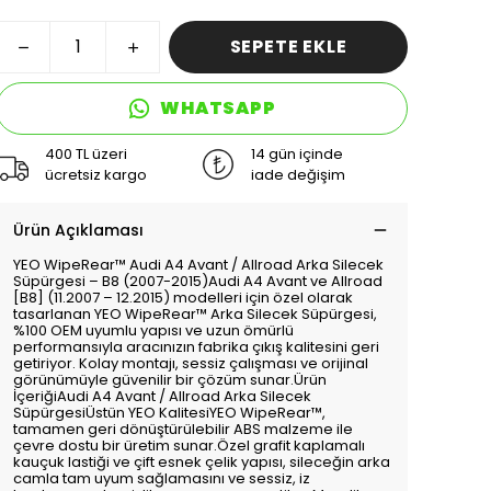
SEPETE EKLE
WHATSAPP
400 TL üzeri
14 gün içinde
ücretsiz kargo
iade değişim
Ürün Açıklaması
YEO WipeRear™️ Audi A4 Avant / Allroad Arka Silecek
Süpürgesi – B8 (2007-2015)Audi A4 Avant ve Allroad
[B8] (11.2007 – 12.2015) modelleri için özel olarak
tasarlanan YEO WipeRear™️ Arka Silecek Süpürgesi,
%100 OEM uyumlu yapısı ve uzun ömürlü
performansıyla aracınızın fabrika çıkış kalitesini geri
getiriyor. Kolay montajı, sessiz çalışması ve orijinal
görünümüyle güvenilir bir çözüm sunar.Ürün
İçeriğiAudi A4 Avant / Allroad Arka Silecek
SüpürgesiÜstün YEO KalitesiYEO WipeRear™️,
tamamen geri dönüştürülebilir ABS malzeme ile
çevre dostu bir üretim sunar.Özel grafit kaplamalı
kauçuk lastiği ve çift esnek çelik yapısı, sileceğin arka
camla tam uyum sağlamasını ve sessiz, iz