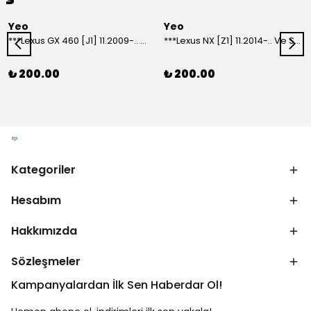
Yeo
Yeo
***Lexus GX 460 [J1] 11.2009-.. Ve Sonrası Model Yılları İçin Uyumlu Yeo Arka Silecek
***Lexus NX [Z1] 11.2014-.. Ve Sonrası Model Yılları İçin Uyumlu Yeo Arka Silecek
₺ 200.00
₺ 200.00
Kategoriler
Hesabım
Hakkımızda
Sözleşmeler
Kampanyalardan İlk Sen Haberdar Ol!