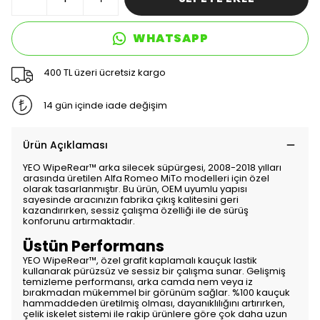
WHATSAPP
400 TL üzeri ücretsiz kargo
14 gün içinde iade değişim
Ürün Açıklaması
YEO WipeRear™️ arka silecek süpürgesi, 2008-2018 yılları
arasında üretilen Alfa Romeo MiTo modelleri için özel
olarak tasarlanmıştır. Bu ürün, OEM uyumlu yapısı
sayesinde aracınızın fabrika çıkış kalitesini geri
kazandırırken, sessiz çalışma özelliği ile de sürüş
konforunu artırmaktadır.
Üstün Performans
YEO WipeRear™️, özel grafit kaplamalı kauçuk lastik
kullanarak pürüzsüz ve sessiz bir çalışma sunar. Gelişmiş
temizleme performansı, arka camda nem veya iz
bırakmadan mükemmel bir görünüm sağlar. %100 kauçuk
hammaddeden üretilmiş olması, dayanıklılığını artırırken,
çelik iskelet sistemi ile rakip ürünlere göre çok daha uzun