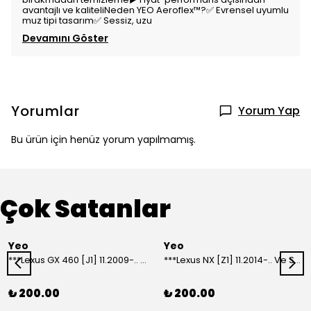
avantajlı ve kaliteliNeden YEO Aeroflex™️?✅ Evrensel uyumlu
muz tipi tasarım✅ Sessiz, uzu
Devamını Göster
Yorumlar
Yorum Yap
Bu ürün için henüz yorum yapılmamış.
Çok Satanlar
Yeo
Yeo
***Lexus GX 460 [J1] 11.2009-.. Ve Sonrası Model Yılları İçin Uyumlu Yeo Arka Silecek
***Lexus NX [Z1] 11.2014-.. Ve Sonrası Model Yılları İçin Uyumlu Yeo Arka Silecek
₺ 200.00
₺ 200.00