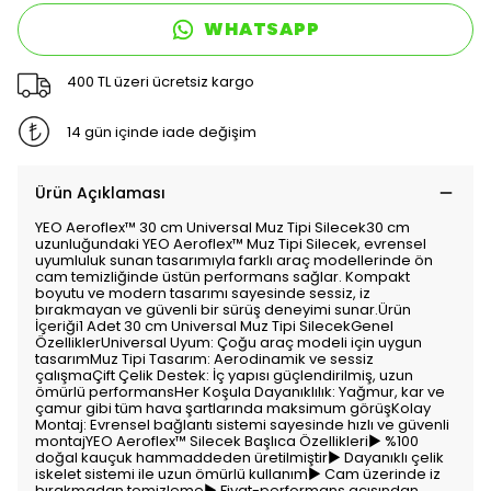
WHATSAPP
400 TL üzeri ücretsiz kargo
14 gün içinde iade değişim
Ürün Açıklaması
YEO Aeroflex™️ 30 cm Universal Muz Tipi Silecek30 cm
uzunluğundaki YEO Aeroflex™️ Muz Tipi Silecek, evrensel
uyumluluk sunan tasarımıyla farklı araç modellerinde ön
cam temizliğinde üstün performans sağlar. Kompakt
boyutu ve modern tasarımı sayesinde sessiz, iz
bırakmayan ve güvenli bir sürüş deneyimi sunar.Ürün
İçeriği1 Adet 30 cm Universal Muz Tipi SilecekGenel
ÖzelliklerUniversal Uyum: Çoğu araç modeli için uygun
tasarımMuz Tipi Tasarım: Aerodinamik ve sessiz
çalışmaÇift Çelik Destek: İç yapısı güçlendirilmiş, uzun
ömürlü performansHer Koşula Dayanıklılık: Yağmur, kar ve
çamur gibi tüm hava şartlarında maksimum görüşKolay
Montaj: Evrensel bağlantı sistemi sayesinde hızlı ve güvenli
montajYEO Aeroflex™️ Silecek Başlıca Özellikleri▶ %100
doğal kauçuk hammaddeden üretilmiştir▶ Dayanıklı çelik
iskelet sistemi ile uzun ömürlü kullanım▶ Cam üzerinde iz
bırakmadan temizleme▶ Fiyat-performans açısından